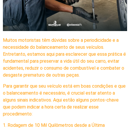
Muitos motoristas têm dúvidas sobre a periodicidade e a
necessidade do balanceamento de seus veículos.
Entretanto, estamos aqui para esclarecer que essa prática é
fundamental para preservar a vida útil do seu carro, evitar
acidentes, reduzir o consumo de combustível e combater o
desgaste prematuro de outras peças.
Para garantir que seu veículo está em boas condições e que
o balanceamento é necessário, é crucial estar atento a
alguns sinais indicativos. Aqui estão alguns pontos-chave
que podem indicar a hora certa de realizar esse
procedimento:
1. Rodagem de 10 Mil Quilômetros desde a Última