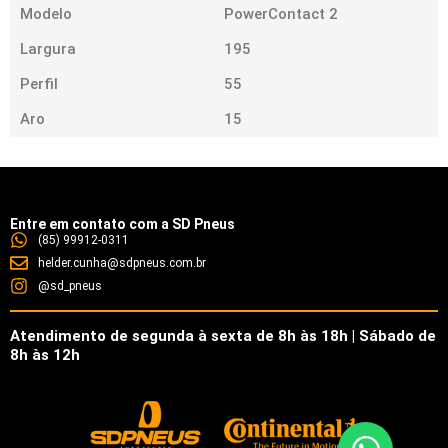
Modelo
PowerContact 2
Largura
195
Perfil
55
Aro
15
Entre em contato com a SD Pneus
(85) 99912-0311
helder.cunha@sdpneus.com.br
@sd_pneus
Atendimento de segunda à sexta de 8h às 18h | Sábado de
8h às 12h