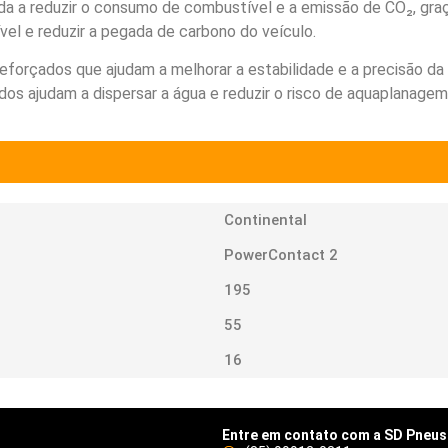
a a reduzir o consumo de combustível e a emissão de CO₂, graça
vel e reduzir a pegada de carbono do veículo.
reforçados que ajudam a melhorar a estabilidade e a precisão d
ndos ajudam a dispersar a água e reduzir o risco de aquaplanag
Continental
PowerContact 2
195
55
16
Entre em contato com a SD Pneus