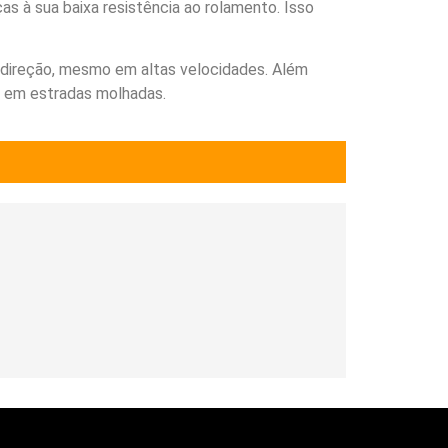
s à sua baixa resistência ao rolamento. Isso
a direção, mesmo em altas velocidades. Além
em em estradas molhadas.