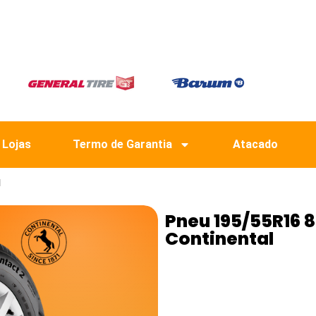
 Lojas
Termo de Garantia
Atacado
l
Pneu 195/55R16 
Continental